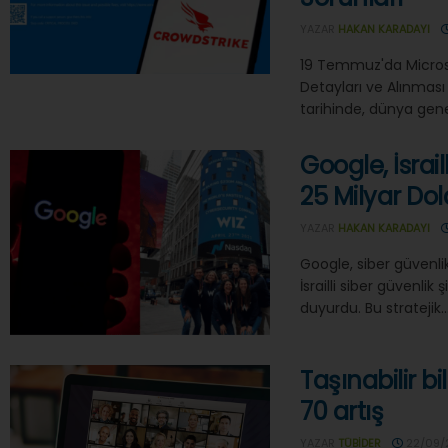
YAZAR
HAKAN KARADAYI
19 Temmuz'da Microsof
Detayları ve Alınma
tarihinde, dünya gene
Google, İsrail
25 Milyar Dol
YAZAR
HAKAN KARADAYI
Google, siber güvenli
İsrailli siber güvenlik 
duyurdu. Bu stratejik..
Taşınabilir b
70 artış
YAZAR
TÜBIDER
22/09/