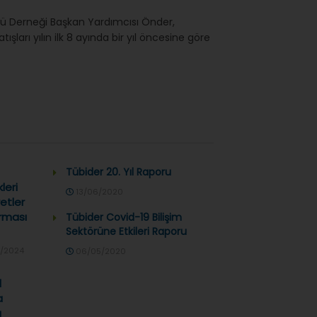
örü Derneği Başkan Yardımcısı Önder,
atışları yılın ilk 8 ayında bir yıl öncesine göre
Tübider 20. Yıl Raporu
leri
13/06/2020
etler
rması
Tübider Covid-19 Bilişim
Sektörüne Etkileri Raporu
/2024
06/05/2020
l
a
ı