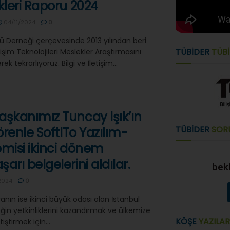
kleri Raporu 2024
04/11/2024
0
rü Derneği çerçevesinde 2013 yılından beri
TÜBİDER
TÜBİ
lişim Teknolojileri Meslekler Araştırmasını
ek tekrarlıyoruz. Bilgi ve İletişim...
aşkanımız Tuncay Işık’ın
TÜBİDER
SOR
törenle SoftITo Yazılım-
emisi ikinci dönem
arı belgelerini aldılar.
bekl
2024
0
anın ise ikinci büyük odası olan İstanbul
ğin yetkinliklerini kazandırmak ve ülkemize
KÖŞE
YAZILAR
tiştirmek için...