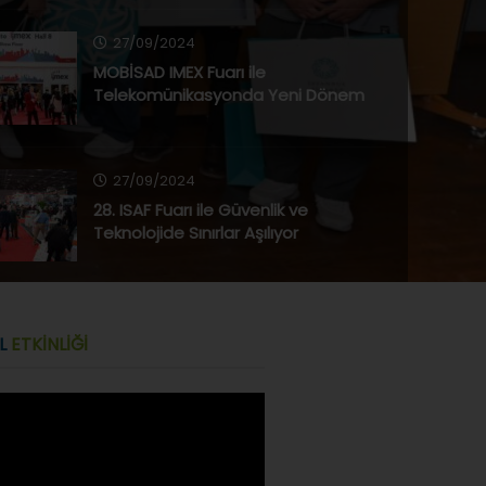
27/09/2024
MOBİSAD IMEX Fuarı ile
Telekomünikasyonda Yeni Dönem
27/09/2024
28. ISAF Fuarı ile Güvenlik ve
Teknolojide Sınırlar Aşılıyor
21/07/2024
L
ETKİNLİĞİ
Küresel Çapta CrowdStrike
Güncellemesi Sonrası Ciddi Siber
Güvenlik Açığı ve İşletim Sistemi
Sorunları