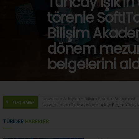
Tuncay Işık’ın 
törenle SoftIT
Bilişim Akadem
dönem mezunl
belgelerini ald
Üniversite tercihi öncesinde aday-Bilişim Yöneti
FLAŞ HABER
TÜBİDER
HABERLER