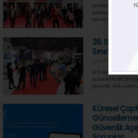
MOBİSAD IMEX Teknoloj
İstanbul Fuar Merkez
teknolojilerini bir araya
28. ISAF Fuar
Sınırlar Aşılıy
YAZAR
TÜBIDER
27/09/
9-12 Ekim 2024 tarihl
düzenlenecek 28. ISAF 
güvenlik, akıllı yaşam,
Küresel Çapt
Güncellemesi
Güvenlik Açığ
Sorunları