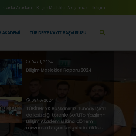
Tübider Akademi
Bilişim Meslekleri Araştırması
İletişim
R AKADEMI
TÜBIDER’E KAYIT BAŞVURUSU
04/11/2024
Bilişim Meslekleri Raporu 2024
09/10/2024
TÜBİDER YK Başkanımız Tuncay Işık’ın
da katıldığı törenle SoftITo Yazılım-
Bilişim Akademisi ikinci dönem
mezunları başarı belgelerini aldılar.