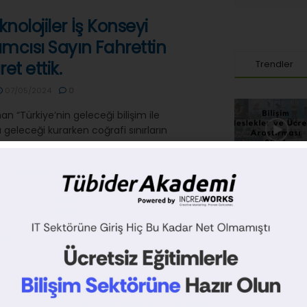
eknolojiler İş Konseyi
mcısı Sayın Fahrettin
et ettik.
Trendler
07/05/2024
0
n “Türkiye’nin geleceği bilişim ile
 geleceği kurarken coğrafi sınırların
lmemizin...
NOLOJI
ARAÇLAR
STARTUP
MOBIL
UYGULAMA
 Fuarı ile
kasyonda Yeni Dönem
2024
0