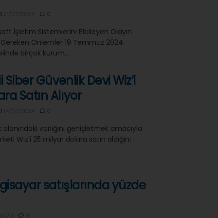
21/07/2024
0
t İşletim Sistemlerini Etkileyen Olayın
sı Gereken Önlemler 19 Temmuz 2024
linde birçok kurum...
li Siber Güvenlik Devi Wiz’i
ara Satın Alıyor
14/07/2024
0
k alanındaki varlığını genişletmek amacıyla
şirketi Wiz'i 25 milyar dolara satın aldığını
.
ilgisayar satışlarında yüzde
2020
0