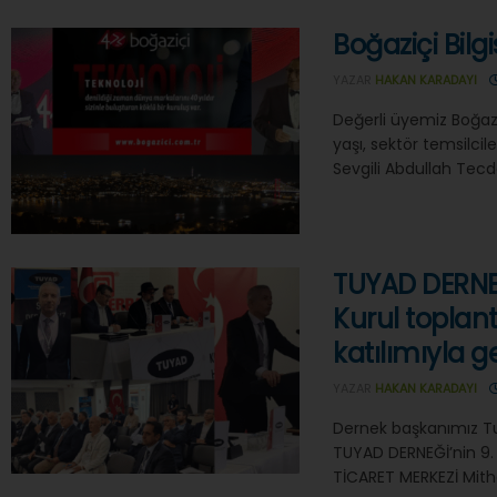
Boğaziçi Bil
YAZAR
HAKAN KARADAYI
Değerli üyemiz Boğaziç
yaşı, sektör temsilcile
Sevgili Abdullah Tecde
TUYAD DERNEĞ
Kurul toplant
katılımıyla g
YAZAR
HAKAN KARADAYI
Dernek başkanımız Tun
TUYAD DERNEĞİ’nin 9. 
TİCARET MERKEZİ Mith