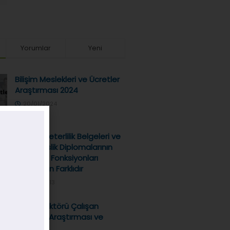
Yorumlar
Yeni
Bilişim Meslekleri ve Ücretler
Araştırması 2024
20/01/2024
Mesleki Yeterlilik Belgeleri ve
Mühendislik Diplomalarının
Amaç ve Fonksiyonları
Birbirinden Farklıdır
19/04/2013
Bilişim Sektörü Çalışan
Ücretleri Araştırması ve
Sonuçları