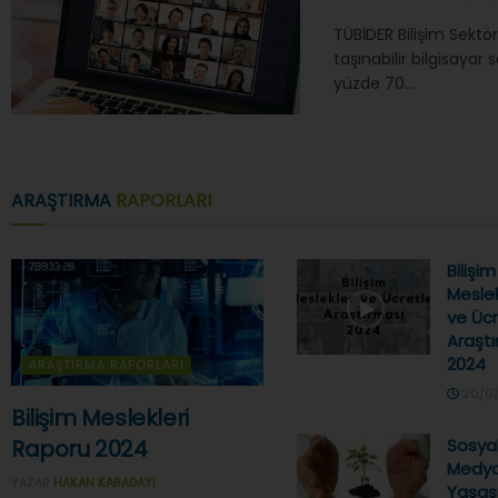
TÜBİDER Bilişim Sekt
taşınabilir bilgisayar s
yüzde 70...
ARAŞTIRMA
RAPORLARI
Bilişim
Meslek
ve Ücr
Araştı
2024
ARAŞTIRMA RAPORLARI
20/01
Bilişim Meslekleri
Raporu 2024
Sosya
Medy
YAZAR
HAKAN KARADAYI
Yasas