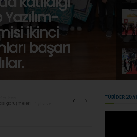
da katıldığı
o Yazılım-
isi ikinci
arı başarı
ılar.
TÜBİDER 20.YI
cisi görüşmeleri
4 yıl önce