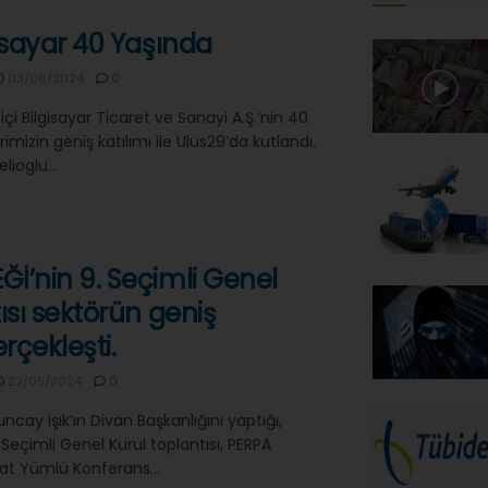
gisayar 40 Yaşında
03/06/2024
0
i Bilgisayar Ticaret ve Sanayi A.Ş.’nin 40.
rimizin geniş katılımı ile Ulus29’da kutlandı.
lioglu...
İ’nin 9. Seçimli Genel
ısı sektörün geniş
erçekleşti.
22/05/2024
0
cay Işık’ın Divan Başkanlığını yaptığı,
Seçimli Genel Kurul toplantısı, PERPA
at Yümlü Konferans...