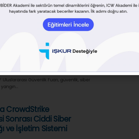
i ve Bilişim Fuarı, 9-12 Ekim 2024’te
i’nde, mobil ve telekomünikasyon
 getiriyor. Fuar,...
ı ile Güvenlik ve Teknolojide
or
2024
0
eri arasında İstanbul Fuar Merkezi’nde
Uluslararası Güvenlik Fuarı, güvenlik, siber
 yangın...
a CrowdStrike
 Sonrası Ciddi Siber
ı ve İşletim Sistemi