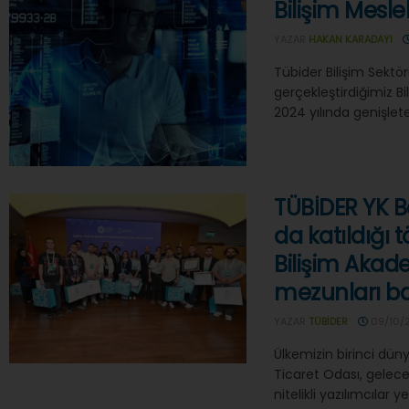
Bilişim Mesle
YAZAR
HAKAN KARADAYI
Tübider Bilişim Sektö
gerçekleştirdiğimiz Bi
2024 yılında genişleter
TÜBİDER YK B
da katıldığı 
Bilişim Akad
mezunları baş
YAZAR
TÜBIDER
09/10/
Ülkemizin birinci düny
Ticaret Odası, gelece
nitelikli yazılımcılar ye