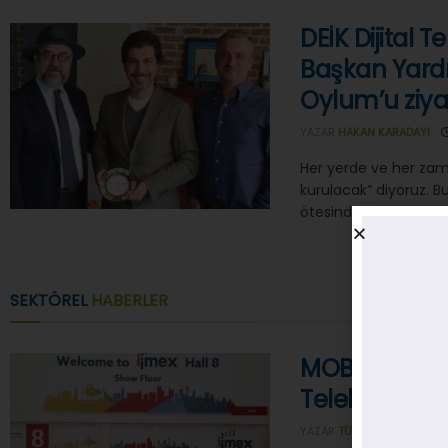
DEİK Dijital T
Başkan Yardı
Oylum’u ziyar
YAZAR
HAKAN KARADAYI
Her yerde ve her zama
kurulacak” diyoruz. Bu
ötesinde de iş yapabi
SEKTÖREL
HABERLER
ALL
TEK
MOBİSAD IMEX
Telekomüni
YAZAR
TÜBIDER
27/09/