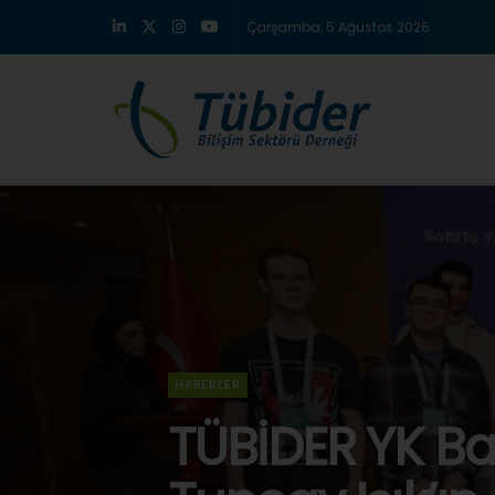
Çarşamba, 5 Ağustos 2026
' .
. '
HABERLER
TÜBİDER YK B