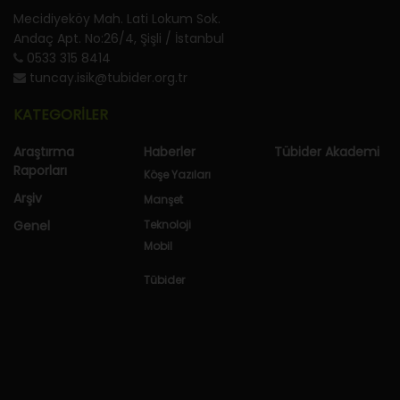
Mecidiyeköy Mah. Lati Lokum Sok.
Andaç Apt. No:26/4, Şişli / İstanbul
0533 315 8414
tuncay.isik@tubider.org.tr
KATEGORİLER
Araştırma
Haberler
Tübider Akademi
Raporları
Köşe Yazıları
Arşiv
Manşet
Genel
Teknoloji
Mobil
Tübider