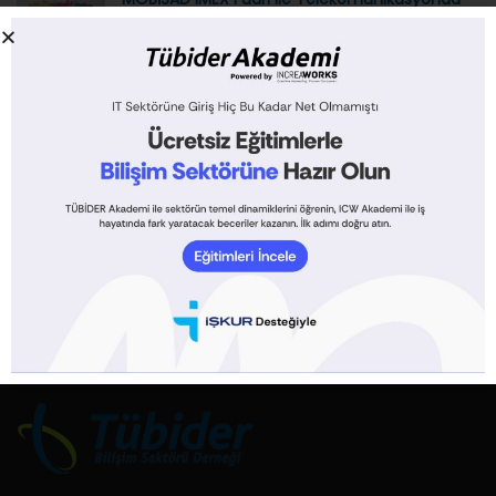
Yeni Dönem
27/09/2024
28. ISAF Fuarı ile Güvenlik ve Teknolojide Sınırlar
Aşılıyor
27/09/2024
Küresel Çapta CrowdStrike Güncellemesi
Sonrası Ciddi Siber Güvenlik Açığı ve İşletim
Sistemi Sorunları
21/07/2024