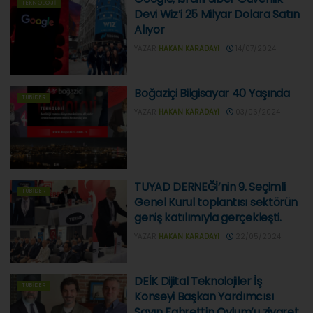
TEKNOLOJI
Devi Wiz’i 25 Milyar Dolara Satın
Alıyor
YAZAR
HAKAN KARADAYI
14/07/2024
Boğaziçi Bilgisayar 40 Yaşında
TÜBIDER
YAZAR
HAKAN KARADAYI
03/06/2024
TUYAD DERNEĞİ’nin 9. Seçimli
TÜBIDER
Genel Kurul toplantısı sektörün
geniş katılımıyla gerçekleşti.
YAZAR
HAKAN KARADAYI
22/05/2024
DEİK Dijital Teknolojiler İş
TÜBIDER
Konseyi Başkan Yardımcısı
Sayın Fahrettin Oylum’u ziyaret