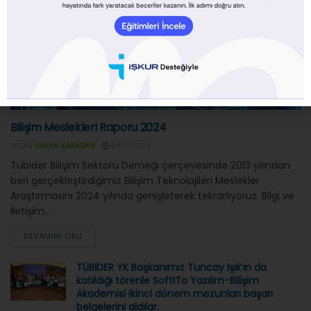
ARAŞTIRMA RAPORLARI
Bilişim Meslekleri Raporu 2024
YAZAR
HAKAN KARADAYI
04/11/2024
Tübider Bilişim Sektörü Derneği çerçevesinde 2013 yılından
beri gerçekleştirdiğimiz Bilişim Teknolojileri Meslekler
Araştırmasını 2024 yılında genişleterek tekrarlıyoruz. Bilgi ve
İletişim...
DEVAMINI OKU
TÜBİDER YK Başkanımız Tuncay Işık’ın da
katıldığı törenle SoftITo Yazılım-Bilişim
Akademisi ikinci dönem mezunları başarı
belgelerini aldılar.