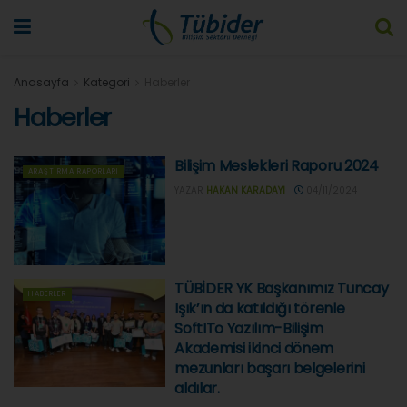
Anasayfa
Kategori
Haberler
Haberler
Bilişim Meslekleri Raporu 2024
ARAŞTIRMA RAPORLARI
YAZAR
HAKAN KARADAYI
04/11/2024
TÜBİDER YK Başkanımız Tuncay
HABERLER
Işık’ın da katıldığı törenle
SoftITo Yazılım-Bilişim
Akademisi ikinci dönem
mezunları başarı belgelerini
aldılar.