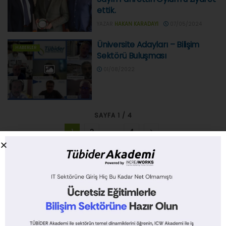
ettik.
YAZAR
HAKAN KARADAYI
07/05/2024
Üniversite Adayları – Bilişim
HABERLER
Sektörü Buluşması
01/08/2022
SAYFA 1 / 4
1
2
…
4
GÜNCEL
HABERLER