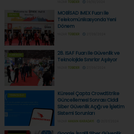
YAZAR
TÜBIDER
09/10/2024
MOBİSAD IMEX Fuarı ile
GENEL
Telekomünikasyonda Yeni
Dönem
YAZAR
TÜBIDER
27/09/2024
28. ISAF Fuarı ile Güvenlik ve
HABERLER
Teknolojide Sınırlar Aşılıyor
YAZAR
TÜBIDER
27/09/2024
Küresel Çapta CrowdStrike
TEKNOLOJI
Güncellemesi Sonrası Ciddi
Siber Güvenlik Açığı ve İşletim
Sistemi Sorunları
YAZAR
HAKAN KARADAYI
21/07/2024
Google, İsrailli Siber Güvenlik