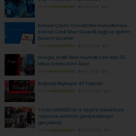
YAZAR
HAKAN KARADAYI
04/11/2024
0
Küresel Çapta CrowdStrike Güncellemesi
Sonrası Ciddi Siber Güvenlik Açığı ve İşletim
Sistemi Sorunları
YAZAR
HAKAN KARADAYI
21/07/2024
0
Google, İsrailli Siber Güvenlik Devi Wiz’i 25
Milyar Dolara Satın Alıyor
YAZAR
HAKAN KARADAYI
14/07/2024
0
Boğaziçi Bilgisayar 40 Yaşında
YAZAR
HAKAN KARADAYI
03/06/2024
0
TUYAD DERNEĞİ’nin 9. Seçimli Genel Kurul
toplantısı sektörün geniş katılımıyla
gerçekleşti.
YAZAR
HAKAN KARADAYI
22/05/2024
0