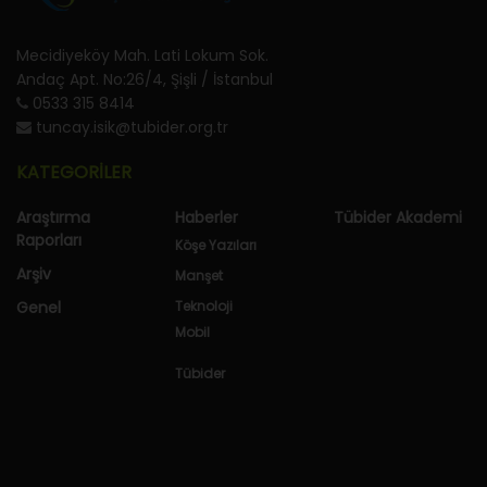
Mecidiyeköy Mah. Lati Lokum Sok.
Andaç Apt. No:26/4, Şişli / İstanbul
0533 315 8414
tuncay.isik@tubider.org.tr
KATEGORİLER
Araştırma
Haberler
Tübider Akademi
Raporları
Köşe Yazıları
Arşiv
Manşet
Genel
Teknoloji
Mobil
Tübider