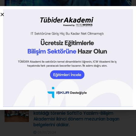
ARAŞTIRMA RAPORLARI
Bilişim Meslekleri Raporu 2024
YAZAR
HAKAN KARADAYI
04/11/2024
Tübider Bilişim Sektörü Derneği çerçevesinde 2013 yılından
beri gerçekleştirdiğimiz Bilişim Teknolojileri Meslekler
Araştırmasını 2024 yılında genişleterek tekrarlıyoruz. Bilgi ve
İletişim...
DEVAMINI OKU
TÜBİDER YK Başkanımız Tuncay Işık’ın da
katıldığı törenle SoftITo Yazılım-Bilişim
Akademisi ikinci dönem mezunları başarı
belgelerini aldılar.
09/10/2024