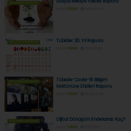
Sosyal Medya Yasası Raporu
ARAŞTIRMA RAPORLARI
YAZAR
TÜBIDER
24/08/2020
Tübider 20. Yıl Raporu
ARAŞTIRMA RAPORLARI
YAZAR
TÜBIDER
13/06/2020
Tübider Covid-19 Bilişim
ARAŞTIRMA RAPORLARI
Sektörüne Etkileri Raporu
YAZAR
TÜBIDER
06/05/2020
Dijital Dönüşüm Endeksiniz Kaç?
ARAŞTIRMA RAPORLARI
YAZAR
TÜBIDER
17/12/2019