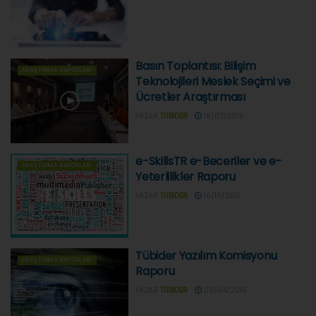
Basın Toplantısı: Bilişim
ARAŞTIRMA RAPORLARI
Teknolojileri Meslek Seçimi ve
Ücretler Araştırması
YAZAR
TÜBIDER
18/07/2019
e-SkillsTR e-Beceriler ve e-
ARAŞTIRMA RAPORLARI
Yeterlilikler Raporu
YAZAR
TÜBIDER
10/10/2017
Tübider Yazılım Komisyonu
ARAŞTIRMA RAPORLARI
Raporu
YAZAR
TÜBIDER
09/04/2016