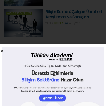
Bilişim Sektörü Çalışan Ücretleri
ARAŞTIRMA RAPORLARI
Araştırması ve Sonuçları
YAZAR
TÜBIDER
14/01/2013
GÜNCEL
HABERLER
ARAŞTIRMA RAPORLARI