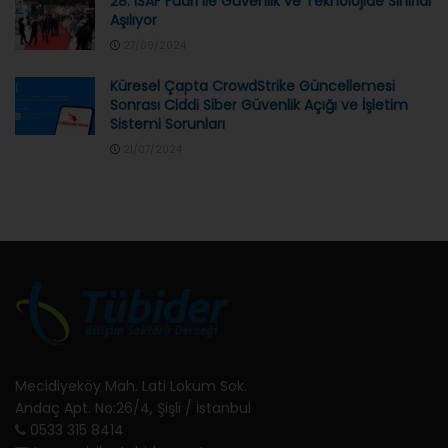
28. ISAF Fuarı ile Güvenlik ve Teknolojide Sınırlar
Aşılıyor
27/09/2024
Küresel Çapta CrowdStrike Güncellemesi
Sonrası Ciddi Siber Güvenlik Açığı ve İşletim
Sistemi Sorunları
21/07/2024
Mecidiyeköy Mah. Lati Lokum Sok.
Andaç Apt. No:26/4, Şişli / İstanbul
0533 315 8414