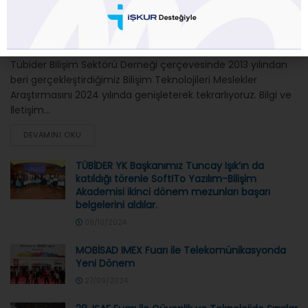
Bilişim Meslekleri Raporu 2024
YAZAR
HAKAN KARADAYI
04/11/2024
Tübider Bilişim Sektörü Derneği çerçevesinde 2013 yılından
beri gerçekleştirdiğimiz Bilişim Teknolojileri Meslekler
Araştırmasını 2024 yılında genişleterek tekrarlıyoruz. Bilgi ve
İletişim...
DEVAMINI OKU
TÜBİDER YK Başkanımız Tuncay Işık’ın da
katıldığı törenle SoftITo Yazılım-Bilişim
Akademisi ikinci dönem mezunları başarı
belgelerini aldılar.
09/10/2024
MOBİSAD IMEX Fuarı ile Telekomünikasyonda
Yeni Dönem
27/09/2024