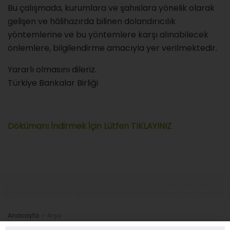
Bu çalışmada, kurumlara ve şahıslara yönelik olarak
gelişen ve hâlihazırda bilinen dolandırıcılık
yöntemlerine ve bu yöntemlere karşı alınabilecek
önlemlere, bilgilendirme amacıyla yer verilmektedir.
Yararlı olmasını dileriz.
Türkiye Bankalar Birliği
Dökümanı İndirmek İçin Lütfen TIKLAYINIZ
Anasayfa
Arşiv