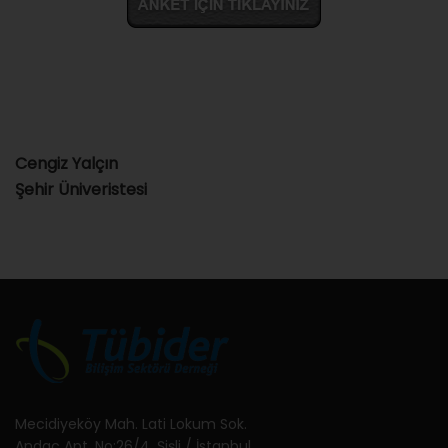
Cengiz Yalçın
Şehir Üniveristesi
Mecidiyeköy Mah. Lati Lokum Sok.
Andaç Apt. No:26/4, Şişli / İstanbul