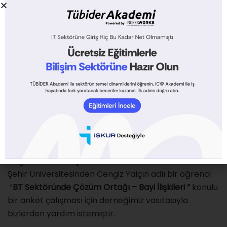
BT Sektöründe Çözüm Ortağı
– Bayi İlişkileri
Yazar
Tübider
30/12/2015
Değerli Meslektaşlar,
Şehir Üniversitesinden Cengiz Yalçın adlı bir öğrenci
“
BT Sektöründe Çözüm Ortağı – Bayi İlişkileri ”
konulu
bir anket çalışması için derneğimiz vasıtasıyla
bizlerden yardım istemiştir.