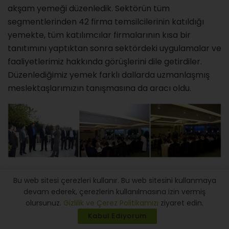
akşam yemeği düzenledik. Sektörün tüm
segmentlerinden 42 firma temsilcilerinin katıldığı
yemekte, tüm katılımcılar firmalarının kısa bir
tanıtımını yaptıktan sonra sektördeki uygulamalar ve
faaliyetlerimiz hakkında görüşlerini dile getirdiler.
Düzenlediğimiz yemek farklı dallarda uzmanlaşmış
meslektaşlarımızın tanışmasına da aracı oldu.
Yeni Web Sitemiz
Bu web sitesi çerezleri kullanır. Bu web sitesini kullanmaya
devam ederek, çerezlerin kullanılmasına izin vermiş
Yeni web sitemiz yapılıp yayına alınmış, e-posta
olursunuz.
Gizlilik ve Çerez Politikamızı
ziyaret edin.
sunucumuz sitemden ayrıştırılıp bir ISP’de
Kabul Ediyorum
bulundurulması sağlanarak bir sunucuda olan