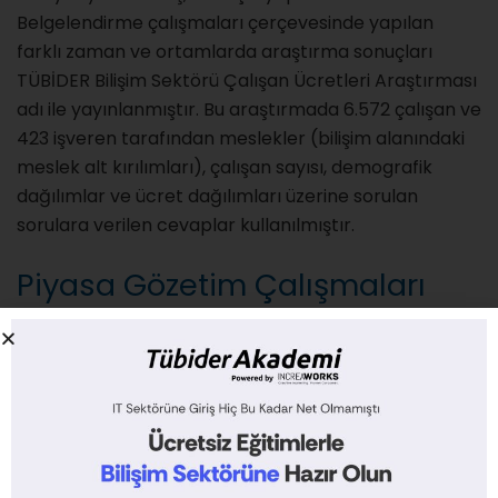
Belgelendirme çalışmaları çerçevesinde yapılan
farklı zaman ve ortamlarda araştırma sonuçları
TÜBİDER Bilişim Sektörü Çalışan Ücretleri Araştırması
adı ile yayınlanmıştır. Bu araştırmada 6.572 çalışan ve
423 işveren tarafından meslekler (bilişim alanındaki
meslek alt kırılımları), çalışan sayısı, demografik
dağılımlar ve ücret dağılımları üzerine sorulan
sorulara verilen cevaplar kullanılmıştır.
Piyasa Gözetim Çalışmaları
Ülkemizde üretilen veya