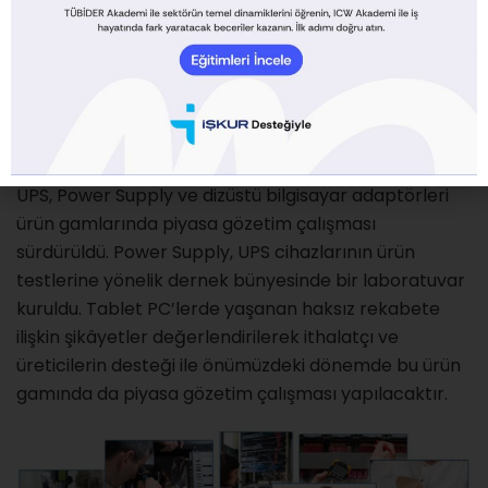
ithal edilen ürünlerin teknik düzenlemelere uygun ve
ürün etiket ve kullanım kılavuzunda belirtilen
değerlerle uyumluluğu konusunda yapılan
çalışmalara 2011 ve 2013 yılları arasında da devam
edildi. Sektör içi özdenetimin sağlanması amacıyla
yürütülen çalışmalar çerçevesinde Line Interactive
UPS, Power Supply ve dizüstü bilgisayar adaptörleri
ürün gamlarında piyasa gözetim çalışması
sürdürüldü. Power Supply, UPS cihazlarının ürün
testlerine yönelik dernek bünyesinde bir laboratuvar
kuruldu. Tablet PC’lerde yaşanan haksız rekabete
ilişkin şikâyetler değerlendirilerek ithalatçı ve
üreticilerin desteği ile önümüzdeki dönemde bu ürün
gamında da piyasa gözetim çalışması yapılacaktır.