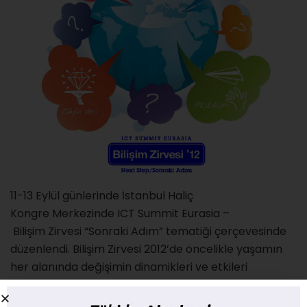
11-13 Eylül günlerinde İstanbul Haliç
Kongre Merkezinde ICT Summit Eurasia –
Bilişim Zirvesi “Sonraki Adım” tematiği çerçevesinde
düzenlendi. Bilişim Zirvesi 2012’de öncelikle yaşamın
her alanında değişimin dinamikleri ve etkileri
boyutlandırılırken; eğitimden sağlığa, ticaretten
güvenliğe, finanstan savunmaya kadar birçok