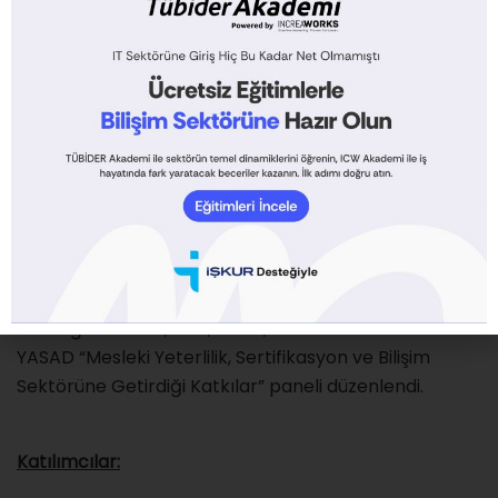
alandaki temel değişimlerin yönü ortaya konmaya
çalışıldı. Bunun yanı sıra telekom, mobil teknolojiler,
bulut bilişim, büyük veri, sosyal medya, yakınsama
gibi bilişim teknolojileri alanında yaşanan gelişmeler,
bu gelişmelerin iş ve sosyal hayata etkileri konuşuldu
ve tartışıldı. Bu teknolojiler çerçevesinde ortaya çıkan
çözümler de Zirve’de boy gösterdi.
13 Eylül Perşembe günü Bilişim Zirvesi 2012
etkinlikleri çerçevesinde Mesleki Yeterlilik Kurumu
Sınav ve Belgelendirme Dairesi başkanının da
katıldığı TÜBİDER, TBD, TOBB, TÜBİSAD ve
YASAD “Mesleki Yeterlilik, Sertifikasyon ve Bilişim
Sektörüne Getirdiği Katkılar” paneli düzenlendi.
Katılımcılar: