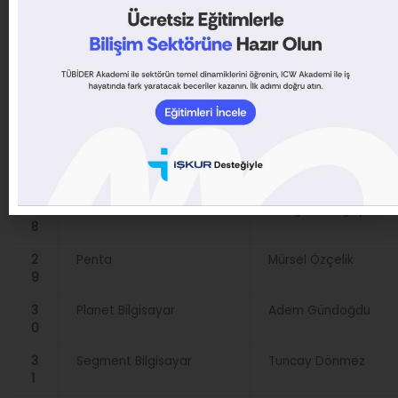
2
Mutamin Sağlık
Ahmet Köroğlu
4
2
Noya Bilgisayar
Tarık Şen
5
2
Oksid Bilişim
Fırat Erzen
6
2
Oksid Bilişim
Garip Erzen
7
2
Penta
Cengiz Yesugey
8
2
Penta
Mürsel Özçelik
9
3
Planet Bilgisayar
Adem Gündoğdu
0
3
Segment Bilgisayar
Tuncay Dönmez
1