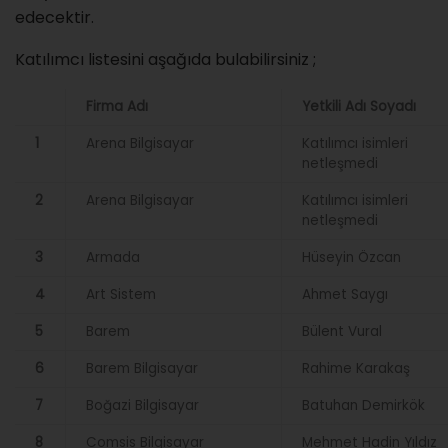
edecektir.
Katılımcı listesini aşağıda bulabilirsiniz ;
Firma Adı
Yetkili Adı Soyadı
1
Arena Bilgisayar
Katılımcı isimleri
netleşmedi
2
Arena Bilgisayar
Katılımcı isimleri
netleşmedi
3
Armada
Hüseyin Özcan
4
Art Sistem
Ahmet Saygı
5
Barem
Bülent Vural
6
Barem Bilgisayar
Rahime Karakaş
7
Boğazi Bilgisayar
Batuhan Demirkök
8
Comsis Bilgisayar
Mehmet Hadin Yıldız