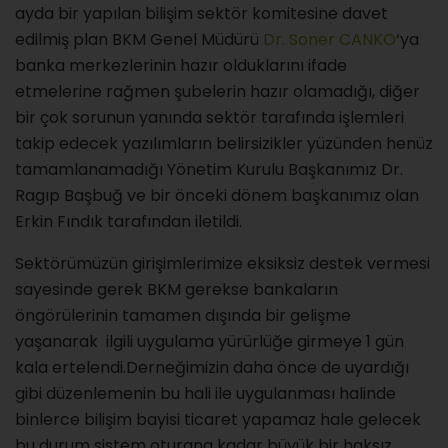
ayda bir yapılan bilişim sektör komitesine davet
edilmiş plan BKM Genel Müdürü
Dr. Soner CANKO
‘ya
banka merkezlerinin hazır olduklarını ifade
etmelerine rağmen şubelerin hazır olamadığı, diğer
bir çok sorunun yanında sektör tarafında işlemleri
takip edecek yazılımların belirsizikler yüzünden henüz
tamamlanamadığı Yönetim Kurulu Başkanımız Dr.
Ragıp Başbuğ ve bir önceki dönem başkanımız olan
Erkin Fındık tarafından iletildi.
Sektörümüzün girişimlerimize eksiksiz destek vermesi
sayesinde gerek BKM gerekse bankaların
öngörülerinin tamamen dışında bir gelişme
yaşanarak ilgili uygulama yürürlüğe girmeye 1 gün
kala ertelendi.Derneğimizin daha önce de uyardığı
gibi düzenlemenin bu hali ile uygulanması halinde
binlerce bilişim bayisi ticaret yapamaz hale gelecek
bu durum sistem oturana kadar büyük bir haksız