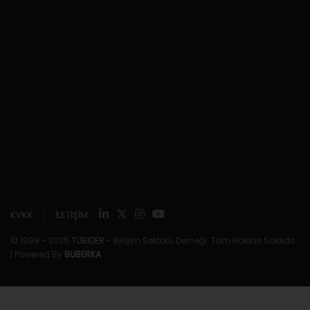
KVKK
İLETİŞİM
© 1999 - 2025
TÜBİDER
- Bilişim Sektörü Derneği. Tüm Hakları Saklıdır.
| Powered By
BUBERKA