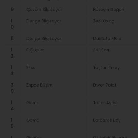
9
Çözüm Bilgisayar
Hüseyin Doğan
1
Denge Bilgisayar
Zeki Kolaç
0
11
Denge Bilgisayar
Mustafa Molo
1
E Çözüm
Arif Sarı
2
1
Eksa
Taştan Ersoy
3
3
Enpos Bilişim
Enver Polat
9
1
Gama
Taner Aydın
4
1
Gama
Barbaros Bey
5
1
Genpa
Özdemir Güngör