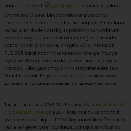
çağrı ile 26 Mart
tarihinde yapılan
toplantıya ülkenin birçok ilinden ara toptancı,
toptancı ve distribütörler katılım sağladı. Bankaların
temsilcilerinin de katıldığı toplantının sonunda yeni
düzenlemeye henüz hazır olunmadığı konusunda
sektör temsilcileri görüş birliğine vardı. Ardından
TÜBİDER tarafından hazırlanan bir dilekçe imzaya
açıldı ve 36 toptancı ve distribütör firma dilekçeyi
imzaladı. Dilekçemiz toplantımızı ziyaret eden İTO
Yönetim Kurulu Başkanı
İbrahim ÇAĞLAR’a elden teslim
edilerek BDDK’ya erteleme talebimizin iletilmesi talep edildi.
er
Toplantı sonrasında (27.03.2014 Perşembe)
gerekçelerinde y
aldığı ayrı bir dilekçe
BDDK başkanına Ankara’daki
üyelerimiz aracılığı ile BBDK Başkanı Mukim Öztekin’e
iletilerek gerekçeler açıklandı. Aynı gün İstanbul’da