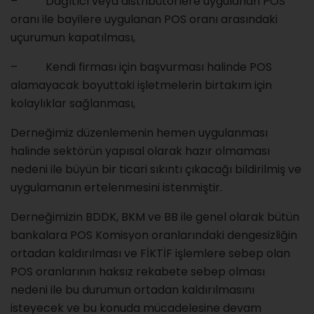
– Dağıtıcı veya distribütörlere uygulanan POS
oranı ile bayilere uygulanan POS oranı arasındaki
uçurumun kapatılması,
– Kendi firması için başvurması halinde POS
alamayacak boyuttaki işletmelerin birtakım için
kolaylıklar sağlanması,
Derneğimiz düzenlemenin hemen uygulanması
halinde sektörün yapısal olarak hazır olmaması
nedeni ile büyün bir ticari sıkıntı çıkacağı bildirilmiş ve
uygulamanın ertelenmesini istenmiştir.
Derneğimizin BDDK, BKM ve BB ile genel olarak bütün
bankalara POS Komisyon oranlarındaki dengesizliğin
ortadan kaldırılması ve FİKTİF işlemlere sebep olan
POS oranlarının haksız rekabete sebep olması
nedeni ile bu durumun ortadan kaldırılmasını
isteyecek ve bu konuda mücadelesine devam