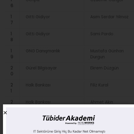
6
1
Gitti Gidiyor
Asım Serdar Yılmaz
7
1
Gitti Gidiyor
Sami Pardo
8
1
GNG Danışmanlık
Mustafa Günhan
9
Durgun
2
Gürel Bilgisayar
Ekrem Düzgün
0
2
Halk Bankası
Filiz Kural
1
2
Halk Bankası
Ahmet Akın
2
2
Ideas Bilgisayar
Recep Bey
3