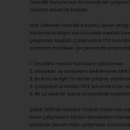
Yeterlilik Kurumu’nun bu konuda bir çalışma 
toplantı daveti ile başladı.
MYK (Mesleki Yeterlilik Kurumu) davet ettiği
katılımlarla bilişim sektöründeki mesleki tan
çalışmalar başladı. Çalışmaların İTO koordi
sıralanan maddeler çerçevesinde çalışmalar
1. Öncelikle meslek haritasının çıkarılması.
2. Meslekler ve seviyelerin belirlenerek MYK
3. Bu konu ile ilgili İTO’da bir çalıştay yapılmas
4. Çalıştayın ardından MYK kurumlarla bir 
5. Bir yıl veya bir bucuk yıl içerisinde çalışm
Şubat 2010’da İstanbul Ticarat Odası’nda yap
önce çalışmalara katılan derneklerin önerileri
içerisinde devam eden çalışmalar sonucunda