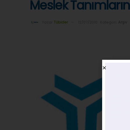
Meslek Tanımlarını
Yazar
Tübider
12/07/2010
Kategori:
Arşiv