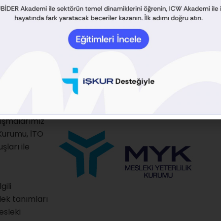
ılan bilişim
lışmalarımız
 Kurumu, İTO
şları ile
gili
lek tanımları
esleki