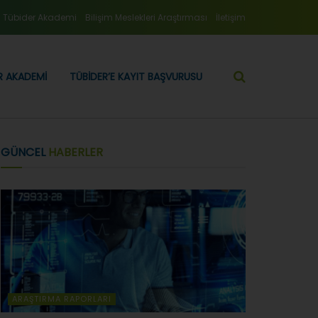
Tübider Akademi
Bilişim Meslekleri Araştırması
İletişim
R AKADEMI
TÜBIDER’E KAYIT BAŞVURUSU
GÜNCEL
HABERLER
ARAŞTIRMA RAPORLARI