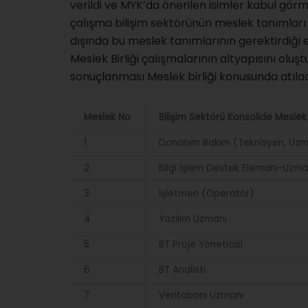
verildi ve MYK’da önerilen isimler kabul gör
çalışma bilişim sektörünün meslek tanımları 
dışında bu meslek tanımlarının gerektirdiği eğ
Meslek Birliği çalışmalarının altyapısını olu
sonuçlanması Meslek birliği konusunda atılac
Meslek No
Bilişim Sektörü Konsolide Meslek 
1
Donanım Bakım (Teknisyen, Uz
2
Bilgi İşlem Destek Elemanı-Uzma
3
İşletmen (Operatör)
4
Yazılım Uzmanı
5
BT Proje Yöneticisi
6
BT Analisti
7
Veritabanı Uzmanı