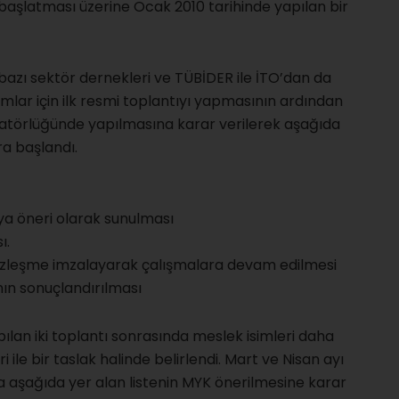
başlatması üzerine Ocak 2010 tarihinde yapılan bir
 bazı sektör dernekleri ve TÜBİDER ile İTO’dan da
ımlar için ilk resmi toplantıyı yapmasının ardından
natörlüğünde yapılmasına karar verilerek aşağıda
a başlandı.
’ya öneri olarak sunulması
ı.
sözleşme imzalayarak çalışmalara devam edilmesi
anın sonuçlandırılması
ılan iki toplantı sonrasında meslek isimleri daha
 ile bir taslak halinde belirlendi. Mart ve Nisan ayı
 aşağıda yer alan listenin MYK önerilmesine karar