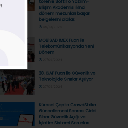
törenle SoftITo Yazılım-
Bilişim Akademisi ikinci
dönem mezunları başarı
belgelerini aldılar.
09/10/2024
MOBİSAD IMEX Fuarı ile
Telekomünikasyonda Yeni
Dönem
27/09/2024
28. ISAF Fuarı ile Güvenlik ve
Teknolojide Sınırlar Aşılıyor
27/09/2024
Küresel Çapta CrowdStrike
Güncellemesi Sonrası Ciddi
Siber Güvenlik Açığı ve
İşletim Sistemi Sorunları