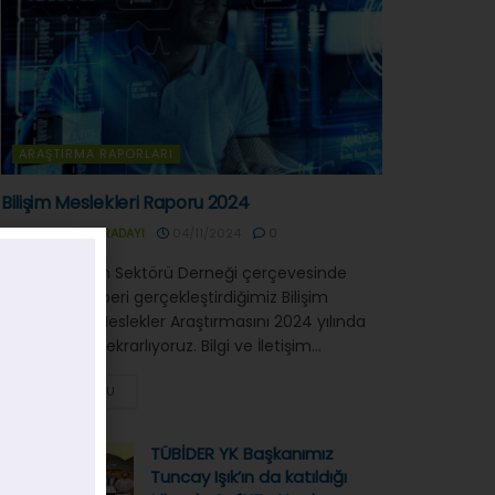
ARAŞTIRMA RAPORLARI
Bilişim Meslekleri Raporu 2024
YAZAR
HAKAN KARADAYI
04/11/2024
0
Tübider Bilişim Sektörü Derneği çerçevesinde
2013 yılından beri gerçekleştirdiğimiz Bilişim
Teknolojileri Meslekler Araştırmasını 2024 yılında
genişleterek tekrarlıyoruz. Bilgi ve İletişim...
DEVAMINI OKU
TÜBİDER YK Başkanımız
Tuncay Işık’ın da katıldığı