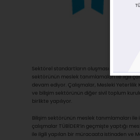
Sektörel standartların oluşması amacı ile yap
sektörünün meslek tanımlamaları ile ilgili ça
devam ediyor. Çalışmalar, Mesleki Yeterlilik
ve bilişim sektörünün diğer sivil toplum kurulu
birlikte yapılıyor.
Bilişim sektörünün meslek tanımlamaları ile il
çalışmalar TÜBİDER’in geçmişte yaptığı mes
ile ilgili yapılan bir müracaata istinaden ve M