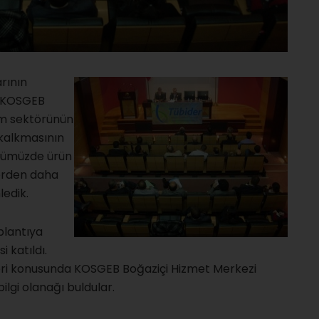
rının
e KOSGEB
im sektörünün
 kalkmasının
örümüzde ürün
erden daha
ledik.
plantıya
 katıldı.
eri konusunda KOSGEB Boğaziçi Hizmet Merkezi
lgi olanağı buldular.