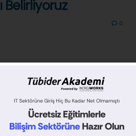
 Belirliyoruz
0