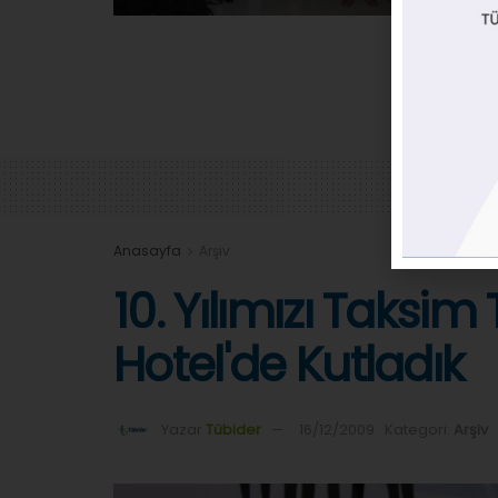
Anasayfa
Arşiv
10. Yılımızı Taks
Hotel'de Kutladık
Yazar
Tübider
16/12/2009
Kategori:
Arşiv