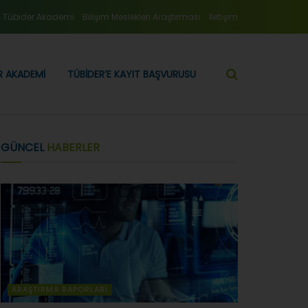
Tübider Akademi
Bilişim Meslekleri Araştırması
İletişim
R AKADEMI
TÜBIDER’E KAYIT BAŞVURUSU
GÜNCEL
HABERLER
ARAŞTIRMA RAPORLARI