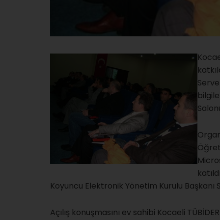
Kocae
katkı
Server
bilgil
Salonu
Organ
Öğret
Micro
katıl
Koyuncu Elektronik Yönetim Kurulu Başkanı 
Açılış konuşmasını ev sahibi Kocaeli TÜBİDER