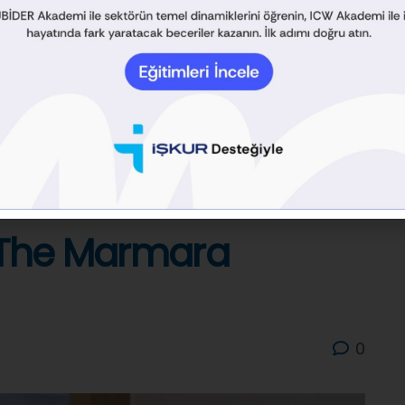
im The Marmara
0