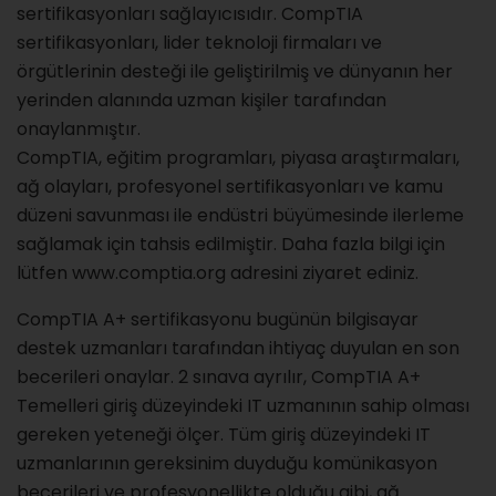
sertifikasyonları sağlayıcısıdır. CompTIA
sertifikasyonları, lider teknoloji firmaları ve
örgütlerinin desteği ile geliştirilmiş ve dünyanın her
yerinden alanında uzman kişiler tarafından
onaylanmıştır.
CompTIA, eğitim programları, piyasa araştırmaları,
ağ olayları, profesyonel sertifikasyonları ve kamu
düzeni savunması ile endüstri büyümesinde ilerleme
sağlamak için tahsis edilmiştir. Daha fazla bilgi için
lütfen www.comptia.org adresini ziyaret ediniz.
CompTIA A+ sertifikasyonu bugünün bilgisayar
destek uzmanları tarafından ihtiyaç duyulan en son
becerileri onaylar. 2 sınava ayrılır, CompTIA A+
Temelleri giriş düzeyindeki IT uzmanının sahip olması
gereken yeteneği ölçer. Tüm giriş düzeyindeki IT
uzmanlarının gereksinim duyduğu komünikasyon
becerileri ve profesyonellikte olduğu gibi, ağ