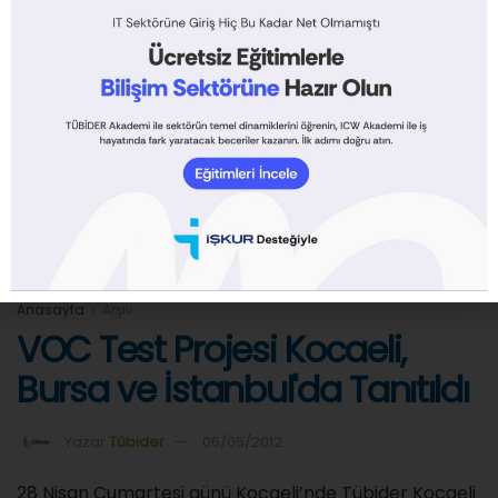
Terry Erdle
Executive Vice President, Skills Certification
Detaylı bilgi için
www.voctest.org
adresini ziyaret
ediniz.
Anasayfa
Arşiv
VOC Test Projesi Kocaeli,
Bursa ve İstanbul'da Tanıtıldı
Yazar
Tübider
06/05/2012
28 Nisan Cumartesi günü Kocaeli’nde Tübider Kocaeli