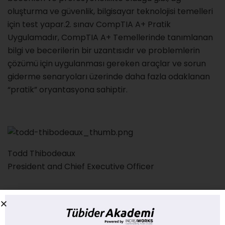
oluşturma ve güvenlik, bilgisayar teknolojisi temelleri
için test yapar.2. sınav CompTIA A+ Pratik
Uygulamadır, CompTIA A+ Temellerinde tanımlanan
bilgi ve becerilerin bir uzantısıdır ve problemlerin
çözümü için uygulanması gereken araçlar ve sorun
giderme senaryoları üzerinde daha fazla odaklanan
“pratik” oryantasyona sahiptir.
Todd Thibodeaux
President and Chief Executive Officer