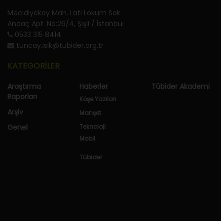
Mecidiyeköy Mah. Lati Lokum Sok.
Andaç Apt. No:26/4, Şişli / İstanbul
0533 315 8414
tuncay.isik@tubider.org.tr
KATEGORİLER
Araştırma
Haberler
Tübider Akademi
Raporları
Köşe Yazıları
Arşiv
Manşet
Genel
Teknoloji
Mobil
Tübider