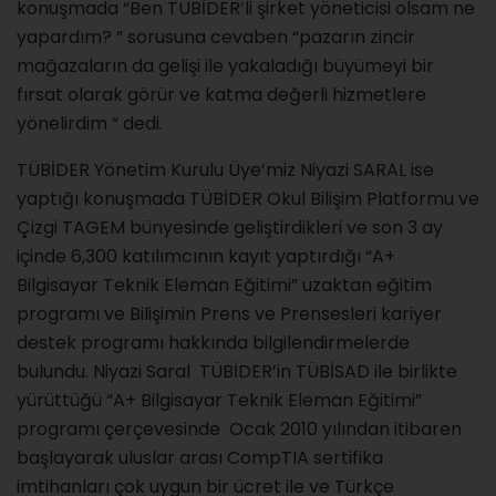
konuşmada “Ben TÜBİDER’li şirket yöneticisi olsam ne
yapardım? ” sorusuna cevaben “pazarın zincir
mağazaların da gelişi ile yakaladığı büyümeyi bir
fırsat olarak görür ve katma değerli hizmetlere
yönelirdim “ dedi.
TÜBİDER Yönetim Kurulu Üye’miz Niyazi SARAL ise
yaptığı konuşmada TÜBİDER Okul Bilişim Platformu ve
Çizgi TAGEM bünyesinde geliştirdikleri ve son 3 ay
içinde 6,300 katılımcının kayıt yaptırdığı “A+
Bilgisayar Teknik Eleman Eğitimi” uzaktan eğitim
programı ve Bilişimin Prens ve Prensesleri kariyer
destek programı hakkında bilgilendirmelerde
bulundu. Niyazi Saral TÜBİDER’in TÜBİSAD ile birlikte
yürüttüğü “A+ Bilgisayar Teknik Eleman Eğitimi”
programı çerçevesinde Ocak 2010 yılından itibaren
başlayarak uluslar arası CompTIA sertifika
imtihanları çok uygun bir ücret ile ve Türkçe