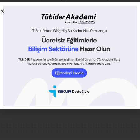
konumu” konulu konuşmasının ardından toplantı,
Türkiye Bilişim Vakfı genel sekreteri Behçet Envarlı
tarafından yönetilen “Bilişim Sektörü Bayi Kanalının
Sorunları ve Çözüm Önerileri” konulu panel ve akşam
yemeği ile son buldu. Panele TÜBİDER Yönetim Kurulu
başkanı Erkin Fındık, Penta Bilgisayar Yönetim Kurulu
Başkanı Mürsel Özçelik, Center Bilgisayar Genel
Müdürü Ecmel Bircan, TNB Bilgisayar Genel Müdürü
Aytaç Biter ve Tesan İletişim Genel Müdürü Rüştü
Arseven katıldı.