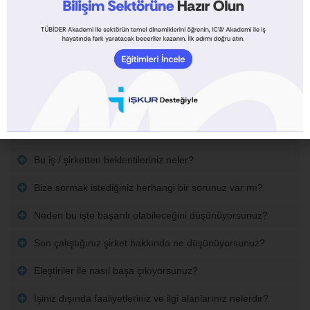
istekli misiniz?
Patronunuzun hangi niteliklerine bakıyorsunuz?
Bundan beş yıl sonra kendinizi nasıl görüyorsunuz?
Önceki hatalarınızdan ne öğrendiniz?
Bu iş için birisini seçecek olsanız nasıl bir özellik
arardınız?
Bu iş / şirketten beklentileriniz neler?
Bize sormak istediğiniz herhangi bir sorunuz var mı?
Neden bu işte başarılı olabileceğini düşünüyorsunuz?
Son çalıştığınız şirket hakkında ne düşünüyorsunuz?
Eleştiriler ile nasıl başa çıkıyorsunuz?
İşiniz dışında faaliyetleriniz ve ilgi alanlarınız nelerdir?