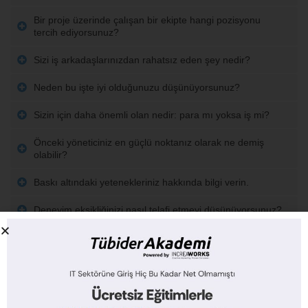
Bir proje üzerinde çalışan bir ekipte hangi pozisyonu
tercih ediyorsunuz?
Sizi iş arkadaşlarınızdan rahatsız eden şey nedir?
Neden bu işte iyi olduğunuzu düşünüyorsunuz?
Sizin için daha önemli olan nedir: para mı yoksa iş mi?
Önceki yöneticiniz en güçlü noktanız olarak ne demiş
olabilir?
Baskı altındaki yetenekleriniz hakkında bilgi verin.
Deneyim eksikliğinizi nasıl telafi etmeyi düşünüyorsunuz?
Sizi işyerinde işinizi çok iyi yapmaya motive eden şey
nedir?
Bu işte ne zaman kendinizi başarılı hissedeceksiniz?
Kuruluşun çıkarlarını, kendi çıkarlarınız önüne koymaya